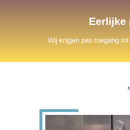
Eerlijke
Wij krijgen pas toegang tot
N