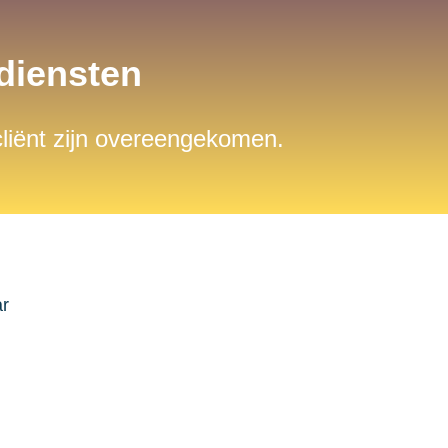
sdiensten
 cliënt zijn overeengekomen.
ar