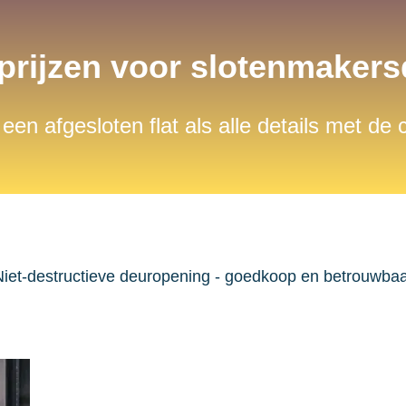
 prijzen voor slotenmaker
 een afgesloten flat als alle details met de
iet-destructieve deuropening - goedkoop en betrouwba