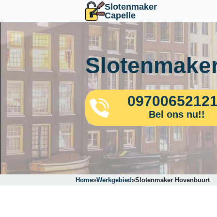
Slotenmaker
Capelle
Slotenmaker
0970065212
Bel ons nu!!
Home
»
Werkgebied
»
Slotenmaker Hovenbuurt