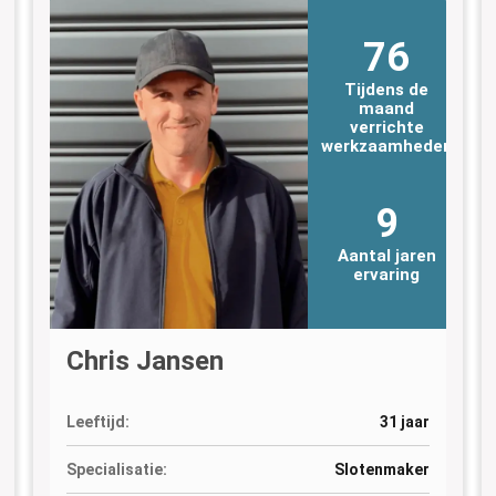
76
Tijdens de
maand
verrichte
n
werkzaamheden
9
Aantal jaren
ervaring
Chris Jansen
Leeftijd:
31 jaar
Specialisatie:
Slotenmaker