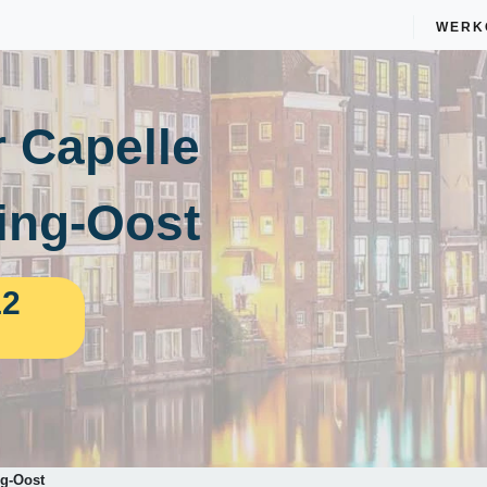
WERK
 Capelle
ing-Oost
12
ng-Oost