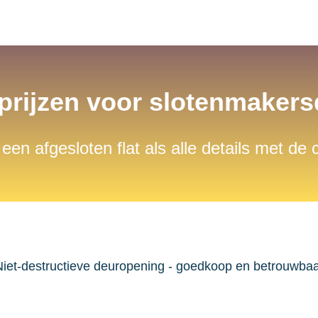
 prijzen voor slotenmaker
 een afgesloten flat als alle details met de
iet-destructieve deuropening - goedkoop en betrouwba