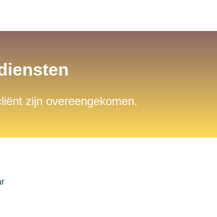
sdiensten
 cliënt zijn overeengekomen.
ar