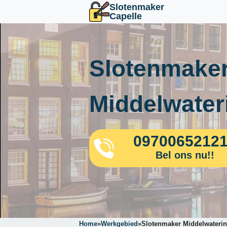
Slotenmaker
Capelle
Slotenmaker
Middelwater
0970065212
Bel ons nu!!
Home
»
Werkgebied
»
Slotenmaker Middelwateri