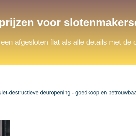
 prijzen voor slotenmaker
 een afgesloten flat als alle details met de
iet-destructieve deuropening - goedkoop en betrouwba