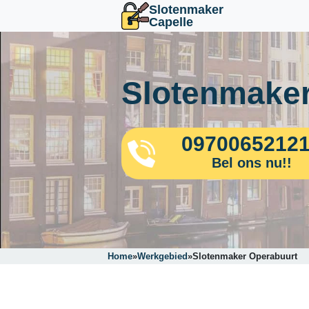
Slotenmaker
Capelle
Slotenmaker
0970065212
Bel ons nu!!
Home
»
Werkgebied
»
Slotenmaker Operabuurt