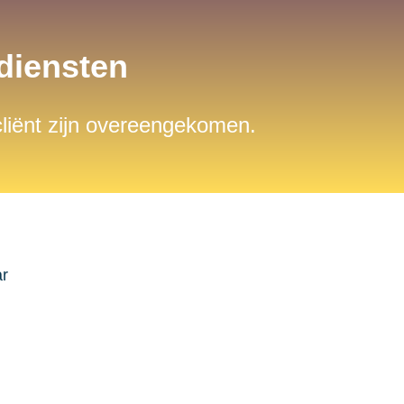
sdiensten
 cliënt zijn overeengekomen.
ar