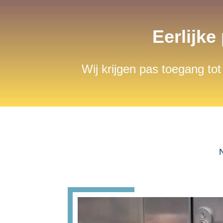
Eerlijke
Wij krijgen pas toegang tot
N