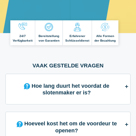
24/7
Bereitstellung
Erfahrener
Alle Formen
Verfügbarkeit
von Garantien
Schlüsseldienst
der Bezahlung
VAAK GESTELDE VRAGEN
Hoe lang duurt het voordat de
slotenmaker er is?
Hoeveel kost het om de voordeur te
openen?