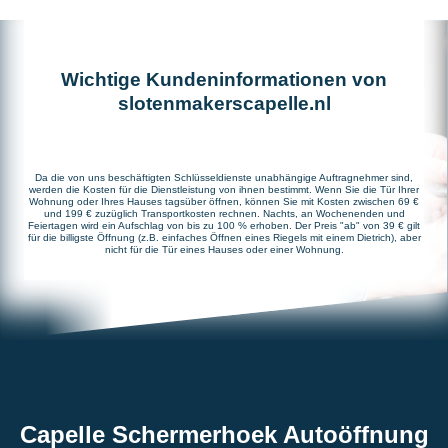
Wichtige Kundeninformationen von
slotenmakerscapelle.nl
Da die von uns beschäftigten Schlüsseldienste unabhängige Auftragnehmer sind,
werden die Kosten für die Dienstleistung von ihnen bestimmt. Wenn Sie die Tür Ihrer
Wohnung oder Ihres Hauses tagsüber öffnen, können Sie mit Kosten zwischen 69 €
und 199 € zuzüglich Transportkosten rechnen. Nachts, an Wochenenden und
Feiertagen wird ein Aufschlag von bis zu 100 % erhoben. Der Preis "ab" von 39 € gilt
für die billigste Öffnung (z.B. einfaches Öffnen eines Riegels mit einem Dietrich), aber
nicht für die Tür eines Hauses oder einer Wohnung.
Capelle Schermerhoek Autoöffnung