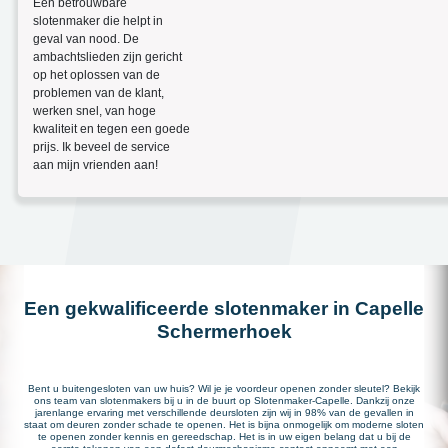
Een betrouwbare
slotenmaker die helpt in
geval van nood. De
ambachtslieden zijn gericht
op het oplossen van de
problemen van de klant,
werken snel, van hoge
kwaliteit en tegen een goede
prijs. Ik beveel de service
aan mijn vrienden aan!
Een gekwalificeerde slotenmaker in Capelle
Schermerhoek
Bent u buitengesloten van uw huis? Wil je je voordeur openen zonder sleutel? Bekijk
ons team van slotenmakers bij u in de buurt op Slotenmaker-Capelle. Dankzij onze
jarenlange ervaring met verschillende deursloten zijn wij in 98% van de gevallen in
staat om deuren zonder schade te openen. Het is bijna onmogelijk om moderne sloten
te openen zonder kennis en gereedschap. Het is in uw eigen belang dat u bij de