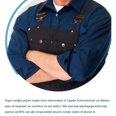
Tegen eerlijke prijzen maakt onze slotenmaker in Capelle Schermerhoek uw flatdeur
open of repareert uw voordeur na een defect. Met speciaal openingsgereedschap
openen wij 99% van alle vergrendelde deuren zonder sloten of deuren te