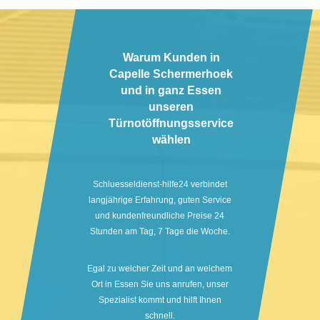
Warum Kunden in
Capelle Schermerhoek
und in ganz Essen
unseren
Türnotöffnungsservice
wählen
Schluesseldienst-hilfe24 verbindet
langjährige Erfahrung, guten Service
und kundenfreundliche Preise 24
Stunden am Tag, 7 Tage die Woche.
Egal zu welcher Zeit und an welchem
Ort in Essen Sie uns anrufen, unser
Spezialist kommt und hilft Ihnen
schnell.