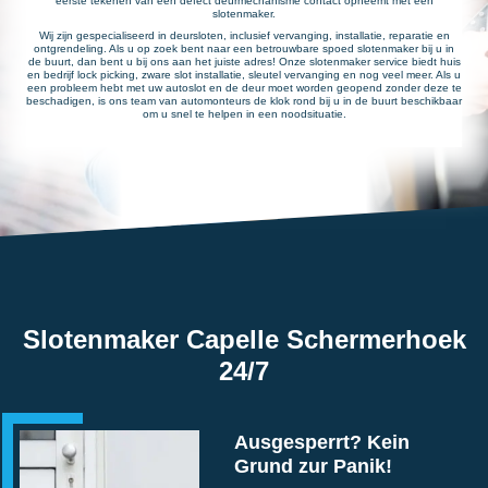
eerste tekenen van een defect deurmechanisme contact opneemt met een
slotenmaker.
Wij zijn gespecialiseerd in deursloten, inclusief vervanging, installatie, reparatie en
ontgrendeling. Als u op zoek bent naar een betrouwbare spoed slotenmaker bij u in
de buurt, dan bent u bij ons aan het juiste adres! Onze slotenmaker service biedt huis
en bedrijf lock picking, zware slot installatie, sleutel vervanging en nog veel meer. Als u
een probleem hebt met uw autoslot en de deur moet worden geopend zonder deze te
beschadigen, is ons team van automonteurs de klok rond bij u in de buurt beschikbaar
om u snel te helpen in een noodsituatie.
Slotenmaker Capelle Schermerhoek
24/7
Ausgesperrt? Kein
Grund zur Panik!