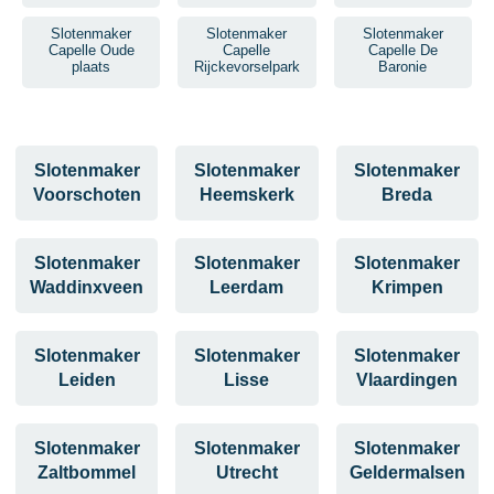
Slotenmaker
Slotenmaker
Slotenmaker
Capelle Oude
Capelle
Capelle De
plaats
Rijckevorselpark
Baronie
Slotenmaker
Slotenmaker
Slotenmaker
Voorschoten
Heemskerk
Breda
Slotenmaker
Slotenmaker
Slotenmaker
Waddinxveen
Leerdam
Krimpen
Slotenmaker
Slotenmaker
Slotenmaker
Leiden
Lisse
Vlaardingen
Slotenmaker
Slotenmaker
Slotenmaker
Zaltbommel
Utrecht
Geldermalsen